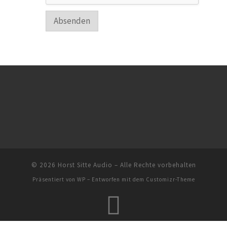
Absenden
© 2026
Horst Sitte Audio
– Alle Rechte vorbehalten
Präsentiert von
WP
– Entworfen mit dem
Customizr-Theme