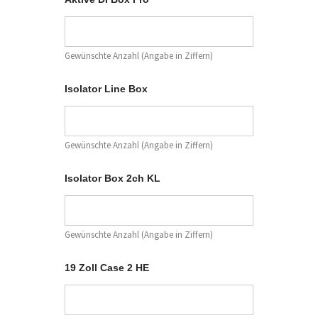
o
x
B
o
x
Gewünschte Anzahl (Angabe in Ziffern)
A
u
d
Isolator Line Box
i
o
:
Gewünschte Anzahl (Angabe in Ziffern)
Isolator Box 2ch KL
Gewünschte Anzahl (Angabe in Ziffern)
19 Zoll Case 2 HE